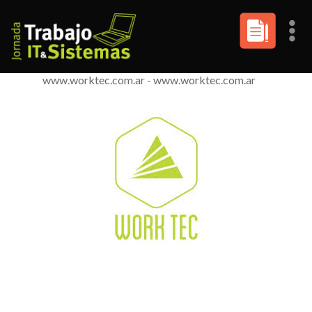
Últimas entradas
Jornadas Trabajo It & sistemas es organizado por Work
Tec Argentina - Cel. (+54 911) 3055 0320 -
www.worktec.com.ar -
www.worktec.com.ar